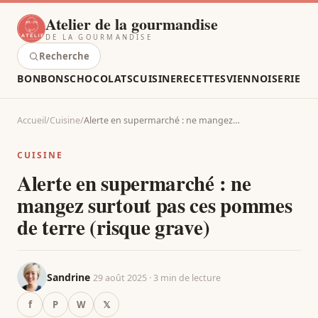
Atelier de la gourmandise
DE LA GOURMANDISE
Recherche
BONBONS
CHOCOLATS
CUISINE
RECETTES
VIENNOISERIE
Accueil
/
Cuisine
/
Alerte en supermarché : ne mangez…
CUISINE
Alerte en supermarché : ne
mangez surtout pas ces pommes
de terre (risque grave)
Sandrine
29 août 2025 · 3 min de lecture
f
P
W
𝕏