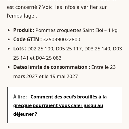
est concerné ? Voici les infos à vérifier sur
l’emballage :
Produit :
Pommes croquettes Saint Eloi – 1 kg
Code GTIN :
3250390022800
Lots :
D02 25 100, D05 25 117, D03 25 140, D03
25 141 et D04 25 083
Dates limite de consommation :
Entre le 23
mars 2027 et le 19 mai 2027
À lire :
Comment des oeufs brouillés à la
grecque pourraient vous caler jusqu'au
déjeuner ?