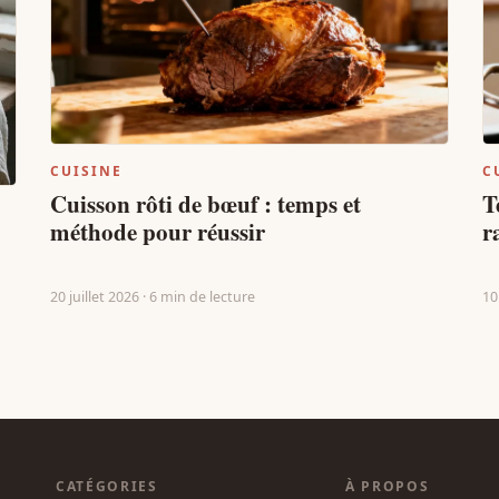
CUISINE
C
Cuisson rôti de bœuf : temps et
T
méthode pour réussir
r
20 juillet 2026 · 6 min de lecture
10
CATÉGORIES
À PROPOS