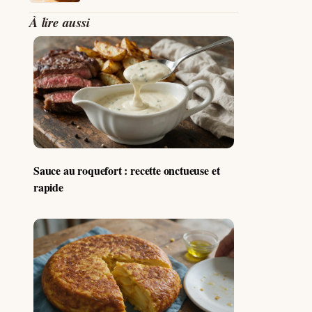
À lire aussi
Sauce au roquefort : recette onctueuse et
rapide