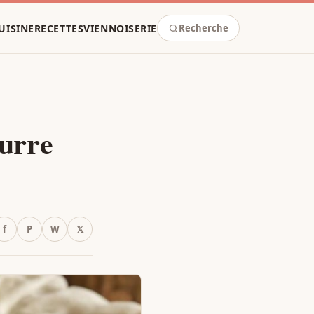
UISINE
RECETTES
VIENNOISERIE
Recherche
urre
f
P
W
𝕏