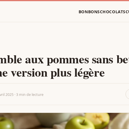
BONBONS
CHOCOLATS
C
mble aux pommes sans be
e version plus légère
vril 2025 · 3 min de lecture