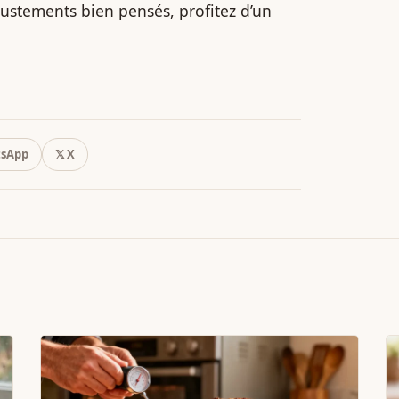
justements bien pensés, profitez d’un
sApp
𝕏 X