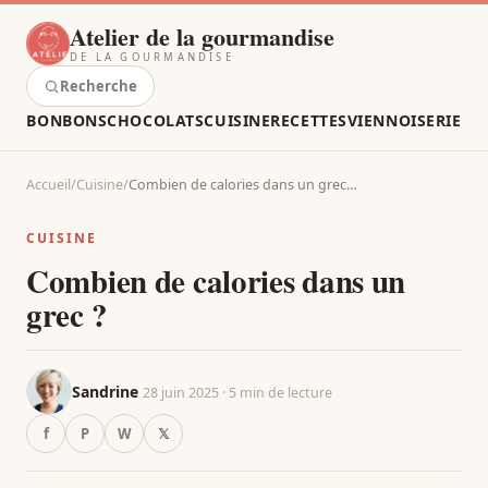
Atelier de la gourmandise
DE LA GOURMANDISE
Recherche
BONBONS
CHOCOLATS
CUISINE
RECETTES
VIENNOISERIE
Accueil
/
Cuisine
/
Combien de calories dans un grec…
CUISINE
Combien de calories dans un
grec ?
Sandrine
28 juin 2025 · 5 min de lecture
f
P
W
𝕏