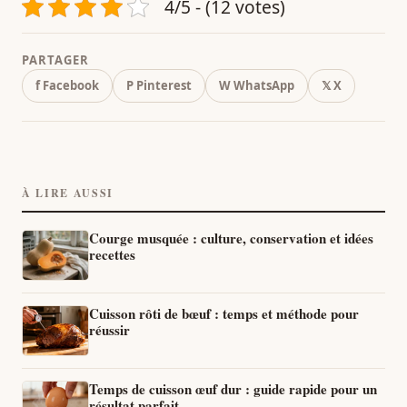
4/5 - (12 votes)
PARTAGER
f Facebook
P Pinterest
W WhatsApp
𝕏 X
À LIRE AUSSI
Courge musquée : culture, conservation et idées
recettes
Cuisson rôti de bœuf : temps et méthode pour
réussir
Temps de cuisson œuf dur : guide rapide pour un
résultat parfait