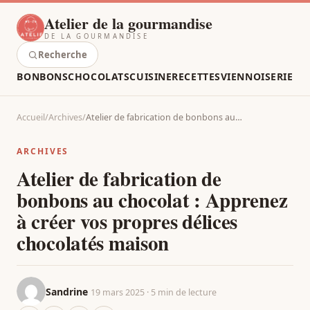
Atelier de la gourmandise
DE LA GOURMANDISE
Recherche
BONBONS
CHOCOLATS
CUISINE
RECETTES
VIENNOISERIE
Accueil
/
Archives
/
Atelier de fabrication de bonbons au…
ARCHIVES
Atelier de fabrication de
bonbons au chocolat : Apprenez
à créer vos propres délices
chocolatés maison
Sandrine
19 mars 2025 · 5 min de lecture