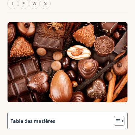
f
P
W
𝕏
Table des matières