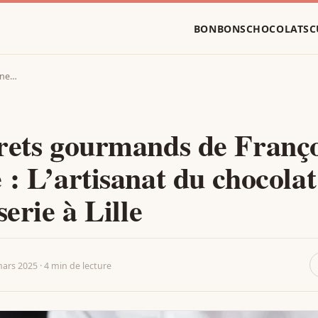
BONBONS
CHOCOLATS
C
nne…
rets gourmands de Franço
 : L’artisanat du chocolat
serie à Lille
ars 2025 · 4 min de lecture