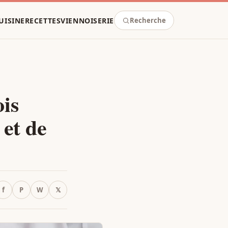
UISINE
RECETTES
VIENNOISERIE
Recherche
is
 et de
f
P
W
𝕏