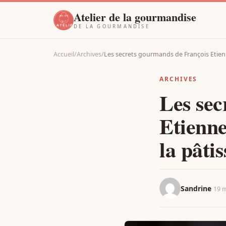
Atelier de la gourmandise
DE LA GOURMANDISE
Accueil
/
Archives
/
Les secrets gourmands de François Etie
ARCHIVES
Les sec
Etienne
la pâtis
Sandrine
19 m