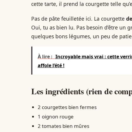
cette tarte, il prend la courgette telle qu’
Pas de pâte feuilletée ici. La courgette
de
Oui, tu as bien lu. Pas besoin d’être un gr
quelques bons légumes, un peu de patien
À lire :
Incroyable mais vrai : cette verri
affole l’été !
Les ingrédients (rien de com
2 courgettes bien fermes
1 oignon rouge
2 tomates bien mûres