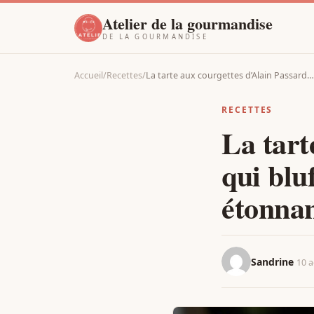
Atelier de la gourmandise
DE LA GOURMANDISE
Accueil
/
Recettes
/
La tarte aux courgettes d’Alain Passard…
RECETTES
La tart
qui bluf
étonnan
Sandrine
10 a