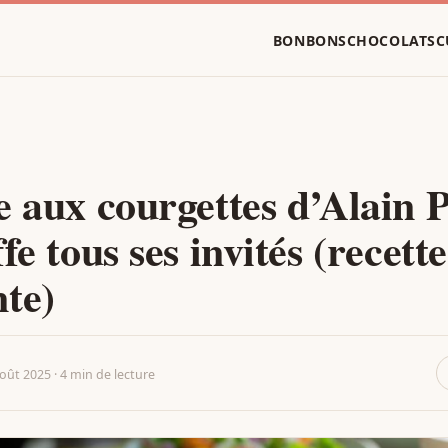
BONBONS
CHOCOLATS
C
e aux courgettes d’Alain 
fe tous ses invités (recette
te)
oût 2025 · 4 min de lecture