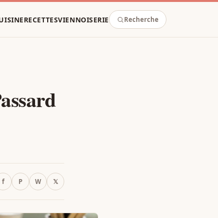
UISINE
RECETTES
VIENNOISERIE
Recherche
Passard
f
P
W
𝕏