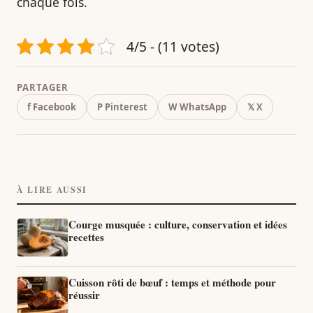
chaque fois.
4/5 - (11 votes)
PARTAGER
f Facebook
P Pinterest
W WhatsApp
𝕏 X
À LIRE AUSSI
Courge musquée : culture, conservation et idées
recettes
Cuisson rôti de bœuf : temps et méthode pour
réussir