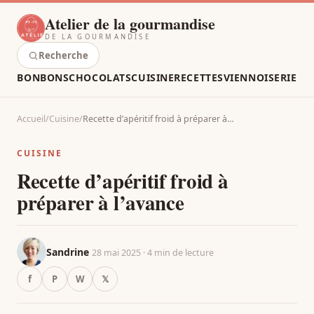
Atelier de la gourmandise
DE LA GOURMANDISE
Recherche
BONBONS
CHOCOLATS
CUISINE
RECETTES
VIENNOISERIE
Accueil
/
Cuisine
/
Recette d’apéritif froid à préparer à…
CUISINE
Recette d’apéritif froid à
préparer à l’avance
Sandrine
28 mai 2025 · 4 min de lecture
f
P
W
𝕏