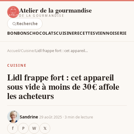
Atelier de la gourmandise
DE LA GOURMANDISE
Recherche
BONBONS
CHOCOLATS
CUISINE
RECETTES
VIENNOISERIE
Accueil
/
Cuisine
/
Lidl frappe fort : cet appareil…
CUISINE
Lidl frappe fort : cet appareil
sous vide à moins de 30 € affole
les acheteurs
Sandrine
29 août 2025 · 3 min de lecture
f
P
W
𝕏