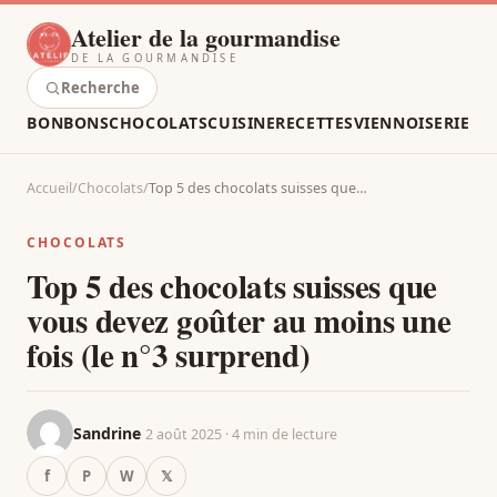
Atelier de la gourmandise
DE LA GOURMANDISE
Recherche
BONBONS
CHOCOLATS
CUISINE
RECETTES
VIENNOISERIE
Accueil
/
Chocolats
/
Top 5 des chocolats suisses que…
CHOCOLATS
Top 5 des chocolats suisses que
vous devez goûter au moins une
fois (le n°3 surprend)
Sandrine
2 août 2025 · 4 min de lecture
f
P
W
𝕏