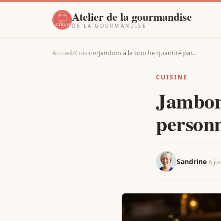
Atelier de la gourmandise
DE LA GOURMANDISE
Accueil
/
Cuisine
/
Jambon à la broche quantité par…
CUISINE
Jambon 
personn
Sandrine
6 ju