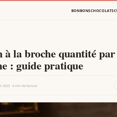
BONBONS
CHOCOLATS
C
à la broche quantité par
e : guide pratique
in 2025 · 4 min de lecture