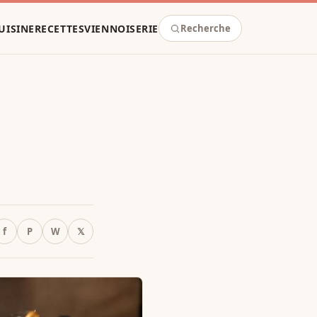
UISINE
RECETTES
VIENNOISERIE
Recherche
f
P
W
𝕏