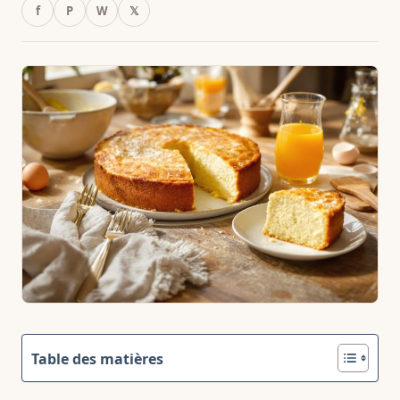
f
P
W
𝕏
Table des matières