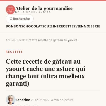
Atelier de la gourmandise
DE LA GOURMANDISE
Recherche
BONBONS
CHOCOLATS
CUISINE
RECETTES
VIENNOISERIE
Accueil
/
Recettes
/
Cette recette de gâteau au yaourt…
RECETTES
Cette recette de gâteau au
yaourt cache une astuce qui
change tout (ultra moelleux
garanti)
Sandrine
26 août 2025 · 4 min de lecture