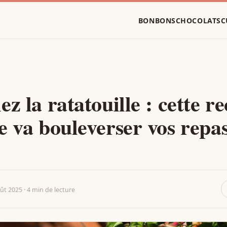
BONBONS
CHOCOLATS
C
z la ratatouille : cette re
e va bouleverser vos repa
ût 2025 · 4 min de lecture