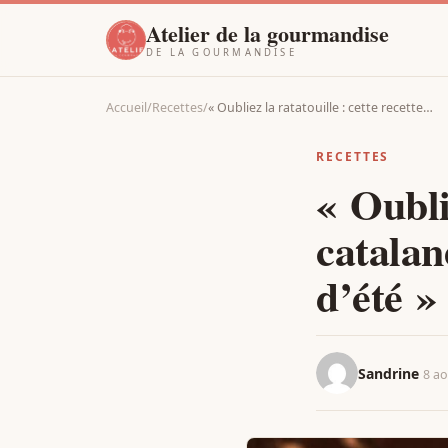
Atelier de la gourmandise
DE LA GOURMANDISE
Accueil
/
Recettes
/
« Oubliez la ratatouille : cette recette…
RECETTES
« Oublie
catalan
d’été »
Sandrine
8 ao