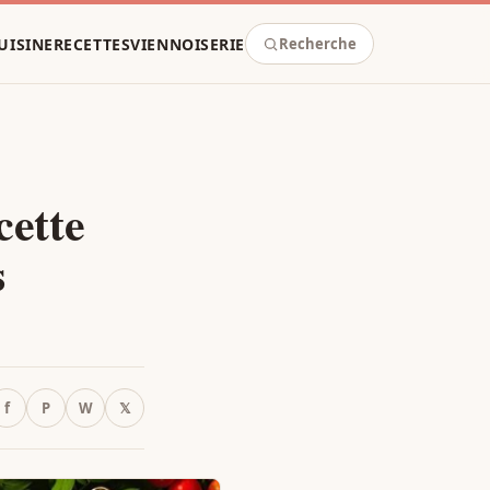
UISINE
RECETTES
VIENNOISERIE
Recherche
cette
s
f
P
W
𝕏