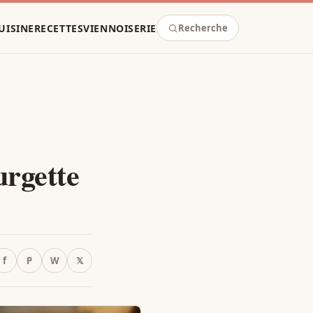
UISINE
RECETTES
VIENNOISERIE
Recherche
urgette
f
P
W
𝕏