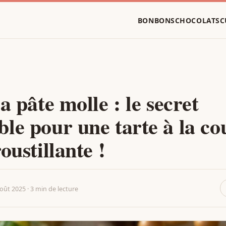
BONBONS
CHOCOLATS
C
a pâte molle : le secret
le pour une tarte à la co
oustillante !
oût 2025 · 3 min de lecture