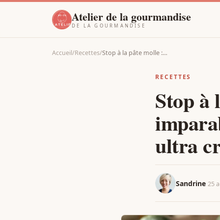
Atelier de la gourmandise
DE LA GOURMANDISE
Accueil
/
Recettes
/
Stop à la pâte molle :…
RECETTES
Stop à l
imparab
ultra cr
Sandrine
25 a