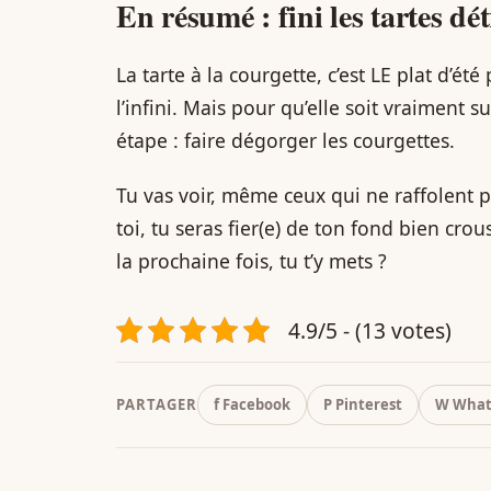
En résumé : fini les tartes dé
La tarte à la courgette, c’est LE plat d’été
l’infini. Mais pour qu’elle soit vraiment 
étape : faire dégorger les courgettes.
Tu vas voir, même ceux qui ne raffolent
toi, tu seras fier(e) de ton fond bien crous
la prochaine fois, tu t’y mets ?
4.9/5 - (13 votes)
PARTAGER
f Facebook
P Pinterest
W What