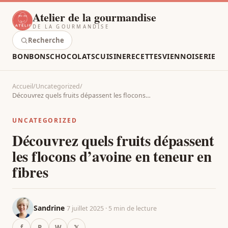
Atelier de la gourmandise
DE LA GOURMANDISE
Recherche
BONBONS
CHOCOLATS
CUISINE
RECETTES
VIENNOISERIE
Accueil
/
Uncategorized
/
Découvrez quels fruits dépassent les flocons…
UNCATEGORIZED
Découvrez quels fruits dépassent
les flocons d’avoine en teneur en
fibres
Sandrine
7 juillet 2025 · 5 min de lecture
f
P
W
𝕏