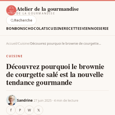
Atelier de la gourmandise
DE LA GOURMANDISE
Recherche
BONBONS
CHOCOLATS
CUISINE
RECETTES
VIENNOISERIE
Accueil
/
Cuisine
/
Découvrez pourquoi le brownie de courgette…
CUISINE
Découvrez pourquoi le brownie
de courgette salé est la nouvelle
tendance gourmande
Sandrine
27 juin 2025 · 4 min de lecture
f
P
W
𝕏