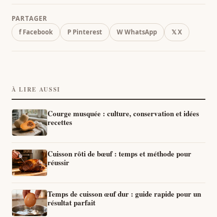
PARTAGER
f Facebook
P Pinterest
W WhatsApp
𝕏 X
À LIRE AUSSI
Courge musquée : culture, conservation et idées
recettes
Cuisson rôti de bœuf : temps et méthode pour
réussir
Temps de cuisson œuf dur : guide rapide pour un
résultat parfait