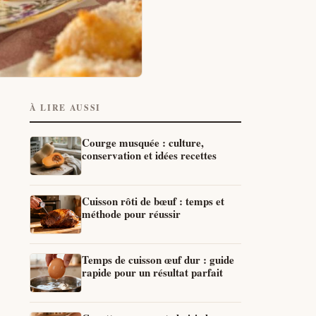
À LIRE AUSSI
Courge musquée : culture,
conservation et idées recettes
Cuisson rôti de bœuf : temps et
méthode pour réussir
Temps de cuisson œuf dur : guide
rapide pour un résultat parfait