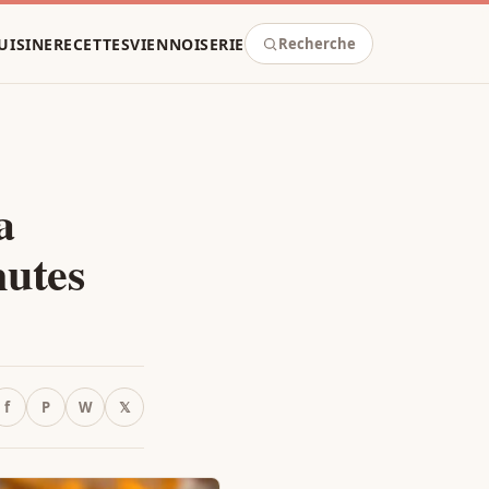
UISINE
RECETTES
VIENNOISERIE
Recherche
a
nutes
f
P
W
𝕏