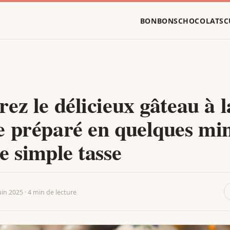
BONBONS
CHOCOLATS
C
ez le délicieux gâteau à l
 préparé en quelques mi
e simple tasse
uin 2025 · 4 min de lecture