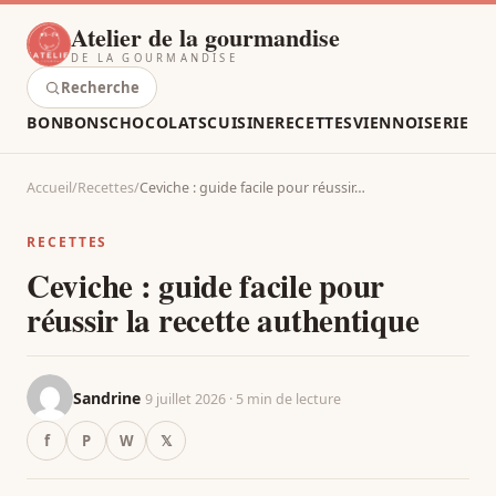
Atelier de la gourmandise
DE LA GOURMANDISE
Recherche
BONBONS
CHOCOLATS
CUISINE
RECETTES
VIENNOISERIE
Accueil
/
Recettes
/
Ceviche : guide facile pour réussir…
RECETTES
Ceviche : guide facile pour
réussir la recette authentique
Sandrine
9 juillet 2026 · 5 min de lecture
f
P
W
𝕏