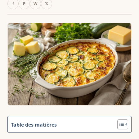
f
P
W
𝕏
Table des matières