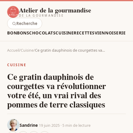
Atelier de la gourmandise
DE LA GOURMANDISE
Recherche
BONBONS
CHOCOLATS
CUISINE
RECETTES
VIENNOISERIE
Accueil
/
Cuisine
/
Ce gratin dauphinois de courgettes va…
CUISINE
Ce gratin dauphinois de
courgettes va révolutionner
votre été, un vrai rival des
pommes de terre classiques
Sandrine
19 juin 2025 · 5 min de lecture