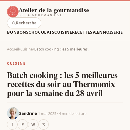
Atelier de la gourmandise
DE LA GOURMANDISE
Recherche
BONBONS
CHOCOLATS
CUISINE
RECETTES
VIENNOISERIE
Accueil
/
Cuisine
/
Batch cooking : les 5 meilleures…
CUISINE
Batch cooking : les 5 meilleures
recettes du soir au Thermomix
pour la semaine du 28 avril
Sandrine
1 mai 2025 · 4 min de lecture
f
P
W
𝕏