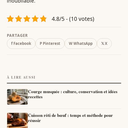
inoubliable.
4.8/5 - (10 votes)
PARTAGER
f Facebook
P Pinterest
W WhatsApp
𝕏 X
À LIRE AUSSI
Courge musquée : culture, conservation et idées
recettes
Cuisson rôti de bœuf : temps et méthode pour
réussir