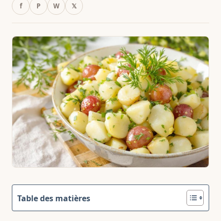
f
P
W
𝕏
Table des matières