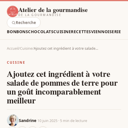
Atelier de la gourmandise
DE LA GOURMANDISE
Recherche
BONBONS
CHOCOLATS
CUISINE
RECETTES
VIENNOISERIE
Accueil
/
Cuisine
/
Ajoutez cet ingrédient à votre salade…
CUISINE
Ajoutez cet ingrédient à votre
salade de pommes de terre pour
un goût incomparablement
meilleur
Sandrine
10 juin 2025 · 5 min de lecture