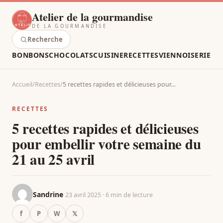
Atelier de la gourmandise
DE LA GOURMANDISE
Recherche
BONBONS
CHOCOLATS
CUISINE
RECETTES
VIENNOISERIE
Accueil
/
Recettes
/
5 recettes rapides et délicieuses pour…
RECETTES
5 recettes rapides et délicieuses
pour embellir votre semaine du
21 au 25 avril
Sandrine
23 avril 2025 · 6 min de lecture
f
P
W
𝕏